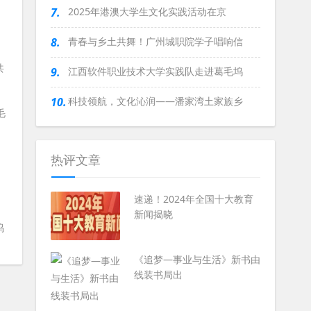
7.
2025年港澳大学生文化实践活动在京
8.
青春与乡土共舞！广州城职院学子唱响信
共
9.
江西软件职业技术大学实践队走进葛毛坞
10.
科技领航，文化沁润——潘家湾土家族乡
热评文章
速递！2024年全国十大教育
新闻揭晓
坞
《追梦—事业与生活》新书由
线装书局出