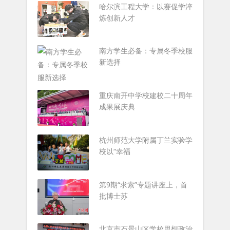
哈尔滨工程大学：以赛促学淬
炼创新人才
南方学生必备：专属冬季校服
新选择
重庆南开中学校建校二十周年
成果展庆典
杭州师范大学附属丁兰实验学
校以“幸福
第9期“求索”专题讲座上，首
批博士苏
北京市石景山区学校思想政治