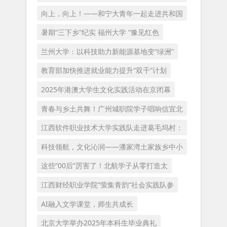
向上，向上！——和宁大青年一起走进共和国
暑期“三下乡”纪实 福州大学 “豫见红色
兰州大学：以科技助力新能源基地变“绿洲”
教育部加快推进就业能力提升“双千”计划
2025年港澳大学生文化实践活动在京闭幕
青春与乡土共舞！广州城职院学子唱响信宜北
江西软件职业技术大学实践队走进葛毛坞村：
科技领航，文化沁润——潘家湾土家族乡中小
这些“00后”厉害了！北航学子从零打造太
江西财经职业学院“萤集青韵”社会实践队参
AI融入文学课堂，师生共成长
北京大学举办2025年本科生毕业典礼