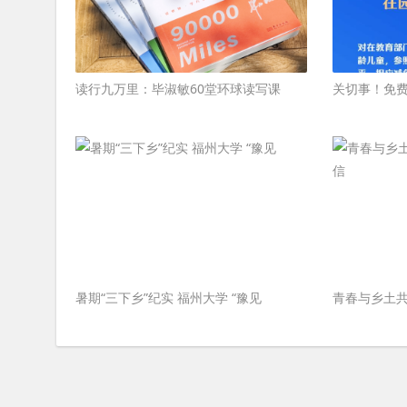
读行九万里：毕淑敏60堂环球读写课
关切事！免
暑期“三下乡”纪实 福州大学 “豫见
青春与乡土