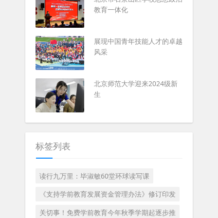
教育一体化
展现中国青年技能人才的卓越
风采
北京师范大学迎来2024级新
生
标签列表
读行九万里：毕淑敏60堂环球读写课
《支持学前教育发展资金管理办法》修订印发
关切事！免费学前教育今年秋季学期起逐步推