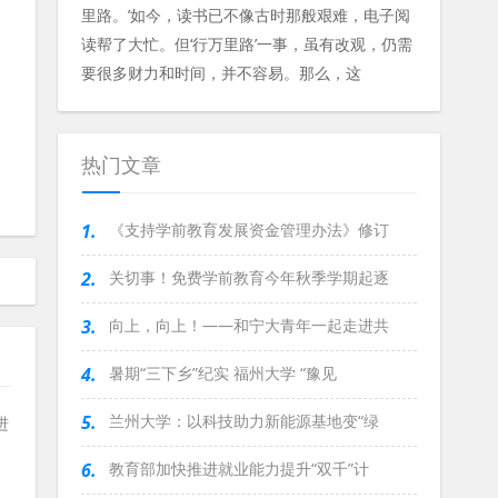
里路。’如今，读书已不像古时那般艰难，电子阅
读帮了大忙。但‘行万里路’一事，虽有改观，仍需
要很多财力和时间，并不容易。那么，这
热门文章
1.
《支持学前教育发展资金管理办法》修订
2.
关切事！免费学前教育今年秋季学期起逐
3.
向上，向上！——和宁大青年一起走进共
4.
暑期“三下乡”纪实 福州大学 “豫见
5.
兰州大学：以科技助力新能源基地变“绿
6.
教育部加快推进就业能力提升“双千”计