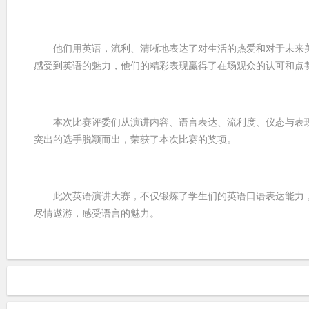
他们用英语，流利、清晰地表达了对生活的热爱和对于未来美
感受到英语的魅力，他们的精彩表现赢得了在场观众的认可和点
本次比赛评委们从演讲内容、语言表达、流利度、仪态与表现
突出的选手脱颖而出，荣获了本次比赛的奖项。
此次英语演讲大赛，不仅锻炼了学生们的英语口语表达能力，
尽情遨游，感受语言的魅力。